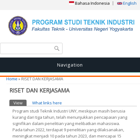
Bahasa Indonesia
English
Search form
Search
Navigation
You are here
Home
» RISET DAN KERJASAMA
RISET DAN KERJASAMA
Primary tabs
View
(active tab)
What links here
Program studi Teknik Industri UNY, meskipun masih berusia
kurang dari tiga tahun, telah menunjukkan pencapaian yang
signifikan dalam penelitian yang melibatkan mahasiswa.
Pada tahun 2022, terdapat 9 penelitian yang dilaksanakan,
meningkat menjadi 10 pada tahun 2023, dan mencapai 15