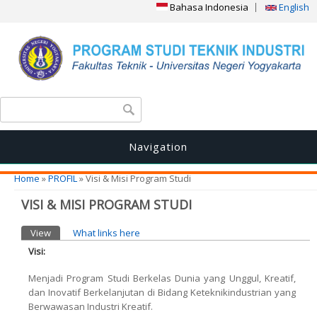
Bahasa Indonesia
English
Search form
Search
Navigation
You are here
Home
»
PROFIL
» Visi & Misi Program Studi
VISI & MISI PROGRAM STUDI
Primary tabs
View
(active tab)
What links here
Visi:
Menjadi Program Studi Berkelas Dunia yang Unggul, Kreatif,
dan Inovatif Berkelanjutan di Bidang Keteknikindustrian yang
Berwawasan Industri Kreatif.