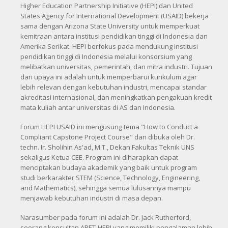
Higher Education Partnership Initiative (HEPI) dan United
States Agency for International Development (USAID) bekerja
sama dengan Arizona State University untuk memperkuat
kemitraan antara institusi pendidikan tinggi di Indonesia dan
Amerika Serikat. HEPI berfokus pada mendukung institusi
pendidikan tinggi di Indonesia melalui konsorsium yang
melibatkan universitas, pemerintah, dan mitra industri. Tujuan
dari upaya ini adalah untuk memperbarui kurikulum agar
lebih relevan dengan kebutuhan industri, mencapai standar
akreditasi internasional, dan meningkatkan pengakuan kredit
mata kuliah antar universitas di AS dan Indonesia.
Forum HEPI USAID ini mengusung tema "How to Conduct a
Compliant Capstone Project Course" dan dibuka oleh Dr.
techn. Ir. Sholihin As'ad, M.T., Dekan Fakultas Teknik UNS
sekaligus Ketua CEE. Program ini diharapkan dapat
menciptakan budaya akademik yang baik untuk program
studi berkarakter STEM (Science, Technology, Engineering,
and Mathematics), sehingga semua lulusannya mampu
menjawab kebutuhan industri di masa depan.
Narasumber pada forum ini adalah Dr. Jack Rutherford,
seorang konsultan ABET-HEPI yang memiliki pengalaman lebih