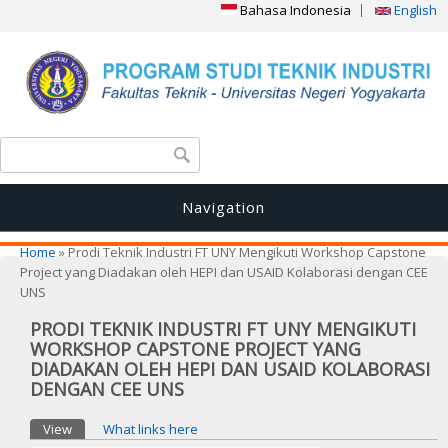
Bahasa Indonesia
English
Search form
Search
Navigation
You are here
Home
» Prodi Teknik Industri FT UNY Mengikuti Workshop Capstone
Project yang Diadakan oleh HEPI dan USAID Kolaborasi dengan CEE
UNS
PRODI TEKNIK INDUSTRI FT UNY MENGIKUTI
WORKSHOP CAPSTONE PROJECT YANG
DIADAKAN OLEH HEPI DAN USAID KOLABORASI
DENGAN CEE UNS
Primary tabs
View
(active tab)
What links here